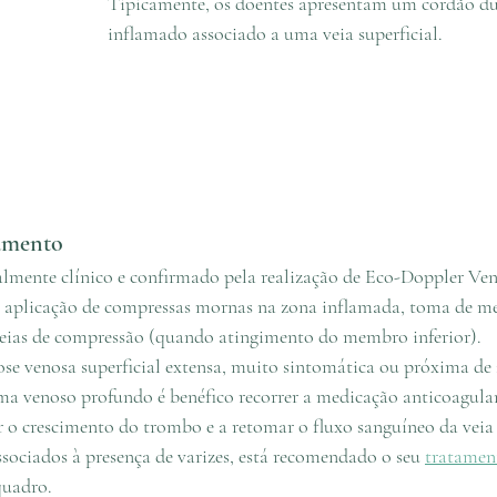
Tipicamente, os doentes apresentam um cordão dur
inflamado associado a uma veia superficial.
tamento
almente clínico e confirmado pela realização de Eco-Doppler Ve
 aplicação de compressas mornas na zona inflamada, toma de me
meias de compressão (quando atingimento do membro inferior). 
se venosa superficial extensa, muito sintomática ou próxima de 
ma venoso profundo é benéfico recorrer a medicação anticoagula
r o crescimento do trombo e a retomar o fluxo sanguíneo da veia 
ssociados à presença de varizes, está recomendado o seu 
tratamen
quadro. 