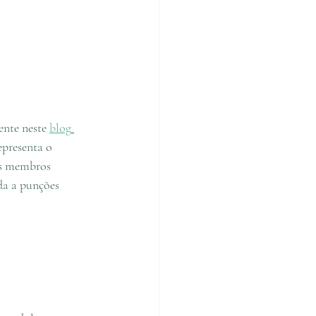
nte neste 
blog
epresenta o 
os membros 
da a punções 