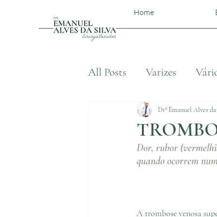
Home
All Posts
Varizes
Vári
Drº Emanuel Alves da 
TROMBO
Dor, rubor (vermelhid
quando ocorrem numa 
A trombose venosa supe