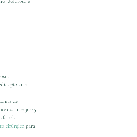
o, doloroso e 
noso.
dicação anti-
zonas de 
nte durante 30-45 
afetada.
to cirúrgico
 para 