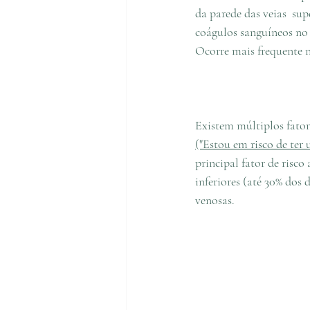
da parede das veias  su
coágulos sanguíneos no 
Ocorre mais frequente na
Existem múltiplos fator
("Estou em risco de ter
principal fator de risc
inferiores (até 30% dos
venosas.