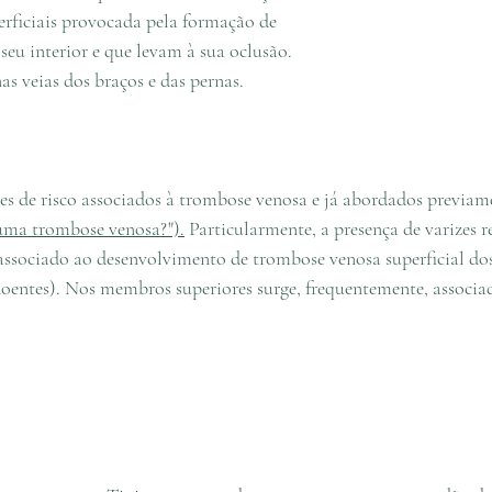
perficiais provocada pela formação de 
seu interior e que levam à sua oclusão. 
s veias dos braços e das pernas. 
es de risco associados à trombose venosa e já abordados previame
 uma trombose venosa?").
 Particularmente, a presença de varizes r
o associado ao desenvolvimento de trombose venosa superficial d
 doentes). Nos membros superiores surge, frequentemente, associa