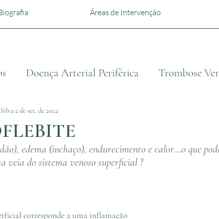
Biografia
Áreas de Intervenção
os
Doença Arterial Periférica
Trombose Ve
Silva
2 de set. de 2022
FLEBITE
ão), edema (inchaço), endurecimento e calor...o que pode 
veia do sistema venoso superficial ?
rficial corresponde a uma inflamação 