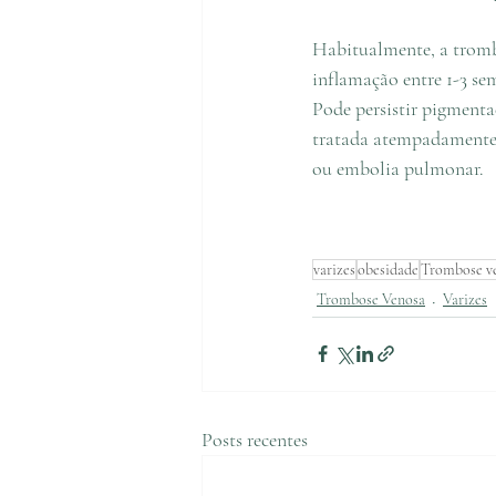
Habitualmente, a tromb
inflamação entre 1-3 se
Pode persistir pigmenta
tratada atempadamente,
ou embolia pulmonar. 
varizes
obesidade
Trombose v
Trombose Venosa
Varizes
Posts recentes