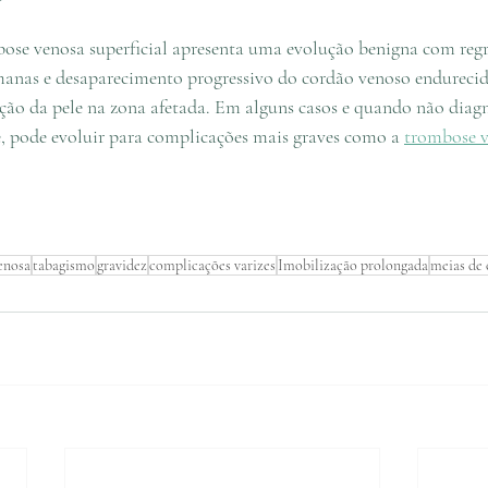
ose venosa superficial apresenta uma evolução benigna com regr
manas e desaparecimento progressivo do cordão venoso endurecid
ção da pele na zona afetada. Em alguns casos e quando não diagn
 pode evoluir para complicações mais graves como a 
trombose 
enosa
tabagismo
gravidez
complicações varizes
Imobilização prolongada
meias de