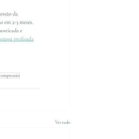
essão da 
o em 2-3 meses. 
osticada e 
venosa profunda
 compressão
Ver tudo