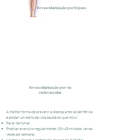
Revascularização por bypass
Revascularização por via
endovascular
A melhor forma de prevenir a doença arterial periférica
é adotar um estilo de vida saudável, que inclui:
Parar de fumar
Praticar exercício regularmente (30–45 minutos, várias
vezes por semana)
Manter a glicemia controlada, no caso de diabetes