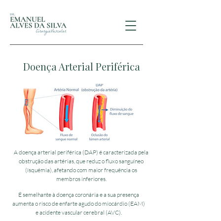
Doença Arterial Periférica
A doença arterial periférica (DAP) é caracterizada pela
obstrução das artérias, que reduz o fluxo sanguíneo
(isquémia), afetando com maior frequência os
membros inferiores.
É semelhante à doença coronária e a sua presença
aumenta o risco de enfarte agudo do miocárdio (EAM)
e acidente vascular cerebral (AVC).