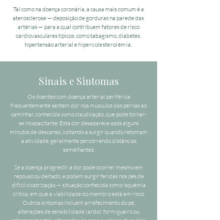
Tal como na doença coronária, a causa mais comum é a
aterosclerose — deposição de gorduras na parede das
artérias — para a qual contribuem fatores de risco
cardiovasculares típicos, como tabagismo, diabetes,
hipertensão arterial e
hipercolesterolémia.
Sinais e Sintomas
Os doentes com doença arterial periférica
frequentemente sentem dor nos músculos das pernas ao
caminhar, conhecida como claudicação, que pode tornar-
se incapacitante. Esta dor desaparece após alguns
minutos de descanso, voltando a surgir quando retomam
a atividade, geralmente percorrendo distâncias
semelhantes.
Se a doença progredir, a dor pode ocorrer mesmo em
repouso ou deitado, e podem surgir feridas nos pés de
difícil cicatrização — situação conhecida como isquémia
crítica, em que a viabilidade do membro está em risco.
Outros sintomas incluem arrefecimento do pé,
alterações de sensibilidade (ardor, formigueiro ou