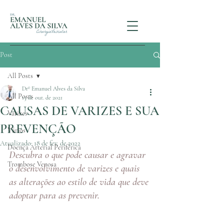
Post
All Posts
Drº Emanuel Alves da Silva
All Posts
13 de out. de 2021
CAUSAS DE VARIZES E SUA
Varizes
PREVENÇÃO
Vários
Atualizado:
18 de fev. de 2022
Doença Arterial Periférica
Descubra o que pode causar e agravar 
Trombose Venosa
o desenvolvimento de varizes e quais 
as alterações ao estilo de vida que deve 
adoptar para as prevenir.